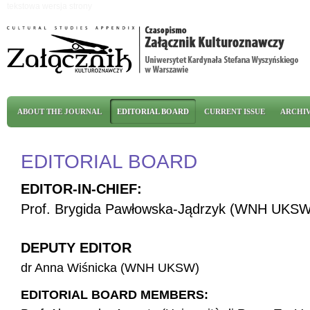
Skip to main content
tekstowa wersja strony
Main menu
ABOUT THE JOURNAL
EDITORIAL BOARD
CURRENT ISSUE
ARCHI
EDITORIAL BOARD
EDITOR-IN-CHIEF:
Prof. Brygida Pawłowska-Jądrzyk (WNH UKSW
DEPUTY EDITOR
dr Anna Wiśnicka (WNH UKSW)
EDITORIAL BOARD MEMBERS: