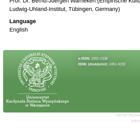
Prof. Dr. Bernd-Juergen Warneken (Empirische Kult
Ludwig-Uhland-Institut, Tübingen, Germany)
Language
English
e-ISSN:
2392-2338
ISSN: (druk/print):
2451-4233
UKSW Wszelki
Infor