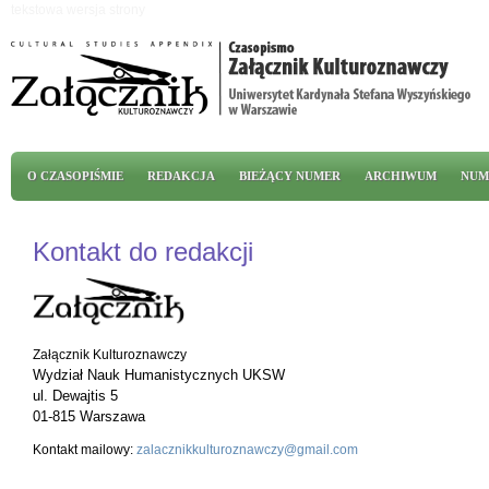
Przejdź do treści
tekstowa wersja strony
Menu główne
O CZASOPIŚMIE
REDAKCJA
BIEŻĄCY NUMER
ARCHIWUM
NUM
Kontakt do redakcji
Załącznik Kulturoznawczy
Wydział Nauk Humanistycznych UKSW
ul. Dewajtis 5
01-815 Warszawa
Kontakt mailowy:
zalacznikkulturoznawczy@gmail.com