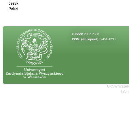
Język
Polski
e-ISSN:
2392-2338
ISSN: (druk/print):
2451-4233
UKSW Wszelki
Infor