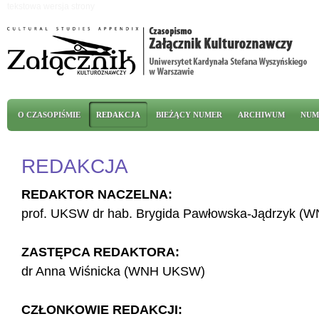
Przejdź do treści
tekstowa wersja strony
Menu główne
O CZASOPIŚMIE
REDAKCJA
BIEŻĄCY NUMER
ARCHIWUM
NUM
REDAKCJA
REDAKTOR NACZELNA:
prof. UKSW dr hab. Brygida Pawłowska-Jądrzyk 
ZASTĘPCA REDAKTORA:
dr Anna Wiśnicka (WNH UKSW)
CZŁONKOWIE REDAKCJI: