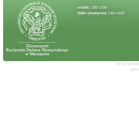
e-ISSN:
2392-2338
ISSN: (druk/print):
2451-4233
UKSW Wszelki
Infor