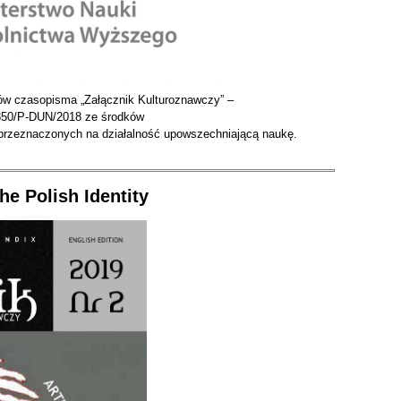
rów
czasopisma „Załącznik Kulturoznawczy”
–
850/P-DUN/2018 ze środków
przeznaczonych na
działalność upowszechniającą naukę.
the Polish Identity