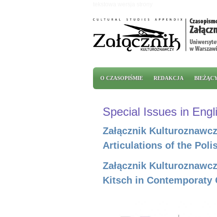
Przejdź do treści
tekstowa wersja strony
Menu główne
O CZASOPIŚMIE
REDAKCJA
BIEŻĄC
Special Issues in Engl
Załącznik Kulturoznawczy
Articulations of the Poli
Załącznik Kulturoznawczy
Kitsch in Contemporaty 