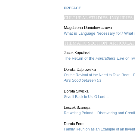
PREFACE
CULTURAL STUDIES' INQUIRIES
Magdalena Danielewiczowa
What is Language Necessary for? What
THEMATIC SECTION: ARTICULAT
Jacek Kopciński
The Return of the
Forefathers’ Eve
or Tw
Dorota Dąbrowska
On the Revival of the Need to Take Root –
All’s Good between Us
Dorota Siwicka
Give It Back to Us, O Lord…
Leszek Szaruga
Re-writing Poland – Discovering and Creat
Dorota Feret
Family Reunion as an Example of an Invent