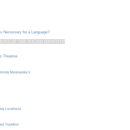
 is Necessary
for a Language?
IONS OF THE POLISH IDENTITY
o Theatres
 Dorota Masłowska’s
ing Localness
ed Tradition