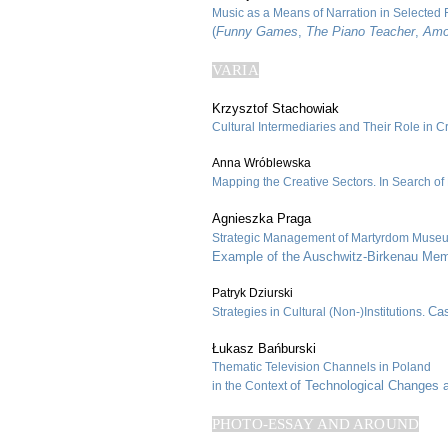
Music as a Means of Narration in Selected
(
Funny Games
,
The Piano Teacher
,
Amo
VARIA
Krzysztof Stachowiak
Cultural Intermediaries and Their Role in 
Anna Wróblewska
Mapping the Creative Sectors. In Search of 
Agnieszka Praga
Strategic Management of Martyrdom Muse
Example of the Auschwitz-Birkenau Me
Patryk Dziurski
Cas
Strategies in Cultural (Non-)Institutions.
Łukasz Bańburski
Thematic Television Channels in Poland
of Technological Changes
in the Context
PHOTO-ESSAY AND AROUND