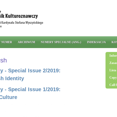
Y NUMER
ARCHIWUM
NUMERY SPECJALNE (ANG.)
INDEKSACJA
KO
Infor
ish
Zasad
 - Special Issue 2/2019:
Lista
sh Identity
Copyr
Call 
 - Special Issue 1/2019:
Culture