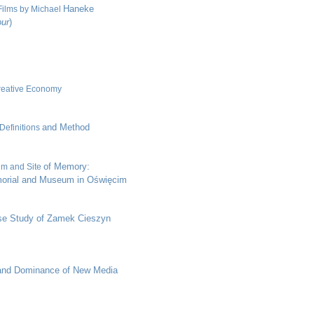
Haneke
 Films by Michael
ur
)
Creative Economy
and Method
Definitions
of Memory:
um and Site
morial and Museum in Oświęcim
e Study of Zamek Cieszyn
 and Dominance of New Media