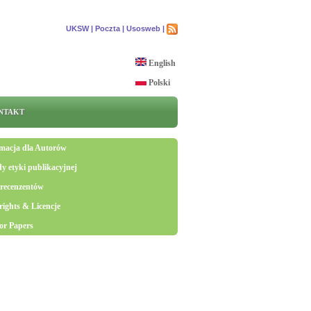
UKSW |
Poczta |
Usosweb |
English
Polski
NTAKT
macja dla Autorów
y etyki publikacyjnej
 recenzentów
ights & Licencje
for Papers