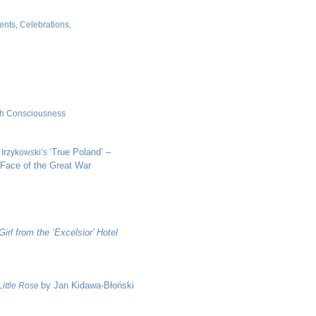
nts, Celebrations,
ish Consciousness
‘True Poland’ –
l Irzykowski’s
 Face of the Great War
 Girl from
the ‘Excelsior’ Hotel
by Jan Kidawa-Błoński
Little Rose