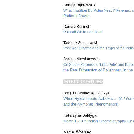
Danuta Dąbrowska
What Tradition Do Poles Need? Re-enactme
Protests, Brawls
Dariusz Kosiński
Poland! White-and-Red!
Tadeusz Sobolewski
Post-war Cinema and the Traps of the Pol
Joanna Niewiarowska
On Stefan Żeromski’s ‘Little Pole’ and Karo
the Real Dimension of Polishness in the
INTERPRETATIONS
Brygida Pawłowska-Jądrzyk
When Rylski meets Nabokov… (
A Little
and the Nymphet Phenomenon)
Katarzyna Bałdyga
March 1968 in Polish Cinematography. On
Maciej Woźniak