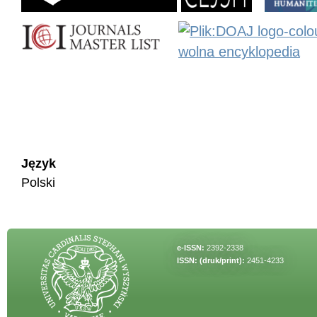
Język
Polski
e-ISSN:
2392-2338
ISSN: (druk/print):
2451-4233