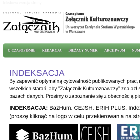
Przejdź do treści
tekstowa wersja strony
Menu główne
O CZASOPIŚMIE
REDAKCJA
BIEŻĄCY NUMER
ARCHIWUM
NUM
INDEKSACJA
By zapewnić optymalną cytowalność publikowanych prac, 
wszelkich starań, aby "Załącznik Kulturoznawczy" znalaz
bazach danych. Prosimy o zapoznanie się z obecnością pi
INDEKSACJA:
BazHum, CEJSH, ERIH PLUS, Inde
(proszę kliknąć na logo w celu przekierowania na st