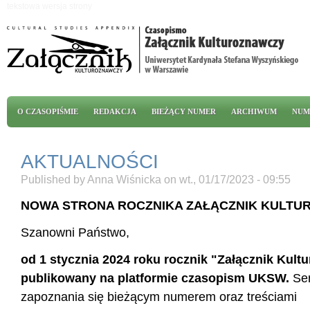
Przejdź do treści
tekstowa wersja strony
Menu główne
O CZASOPIŚMIE
REDAKCJA
BIEŻĄCY NUMER
ARCHIWUM
NUM
AKTUALNOŚCI
Published by
Anna Wiśnicka
on
wt., 01/17/2023 - 09:55
NOWA STRONA ROCZNIKA ZAŁĄCZNIK KULT
Szanowni Państwo,
od 1 stycznia 2024 roku rocznik "Załącznik Kult
publikowany na platformie czasopism UKSW.
Se
zapoznania się bieżącym numerem oraz treściami