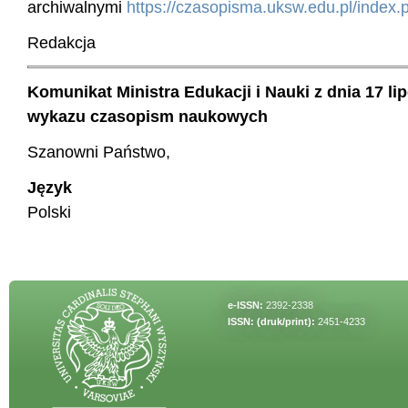
archiwalnymi
https://czasopisma.uksw.edu.pl/index.
Redakcja
Komunikat Ministra Edukacji i Nauki z dnia 17 li
wykazu czasopism naukowych
Szanowni Państwo,
Język
Polski
e-ISSN:
2392-2338
ISSN: (druk/print):
2451-4233