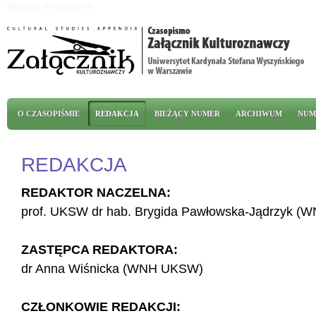
Przejdź do treści
tekstowa wersja strony
Menu główne
O CZASOPIŚMIE
REDAKCJA
BIEŻĄCY NUMER
ARCHIWUM
NUM
REDAKCJA
REDAKTOR NACZELNA:
prof. UKSW dr hab. Brygida Pawłowska-Jądrzyk 
ZASTĘPCA REDAKTORA:
dr Anna Wiśnicka (WNH UKSW)
CZŁONKOWIE REDAKCJI: