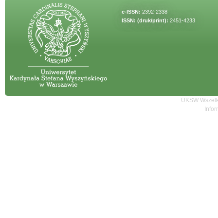
e-ISSN:
2392-2338
ISSN: (druk/print):
2451-4233
UKSW Wszelki
Infor