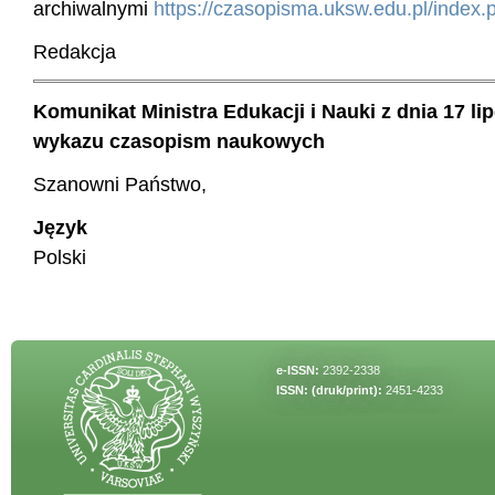
archiwalnymi
https://czasopisma.uksw.edu.pl/index.
Redakcja
Komunikat Ministra Edukacji i Nauki z dnia 17 li
wykazu czasopism naukowych
Szanowni Państwo,
Język
Polski
e-ISSN:
2392-2338
ISSN: (druk/print):
2451-4233