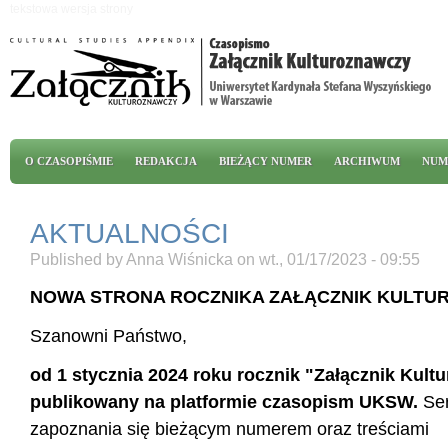
Przejdź do treści
tekstowa wersja strony
Menu główne
O CZASOPIŚMIE
REDAKCJA
BIEŻĄCY NUMER
ARCHIWUM
NUM
AKTUALNOŚCI
Published by
Anna Wiśnicka
on
wt., 01/17/2023 - 09:55
NOWA STRONA ROCZNIKA ZAŁĄCZNIK KULT
Szanowni Państwo,
od 1 stycznia 2024 roku rocznik "Załącznik Kult
publikowany na platformie czasopism UKSW.
Se
zapoznania się bieżącym numerem oraz treściami