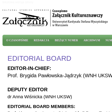
Przejdź do treści
tekstowa wersja strony
Menu główne
O CZASOPIŚMIE
REDAKCJA
BIEŻĄCY NUMER
ARCHIWUM
NUM
EDITORIAL BOARD
EDITOR-IN-CHIEF:
Prof. Brygida Pawłowska-Jądrzyk (WNH UKSW
DEPUTY EDITOR
dr Anna Wiśnicka (WNH UKSW)
EDITORIAL BOARD MEMBERS: