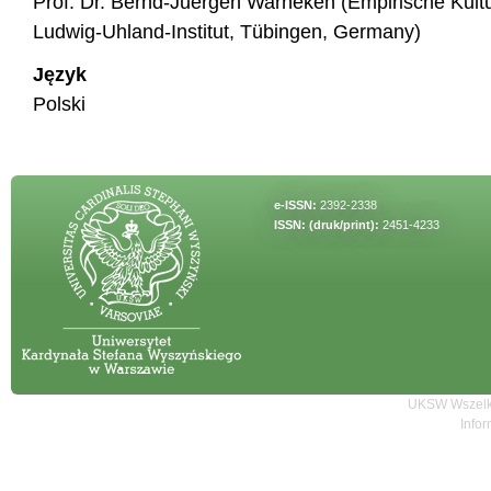
Prof. Dr. Bernd-Juergen Warneken (Empirische Kult
Ludwig-Uhland-Institut, Tübingen, Germany)
Język
Polski
e-ISSN:
2392-2338
ISSN: (druk/print):
2451-4233
UKSW Wszelki
Infor