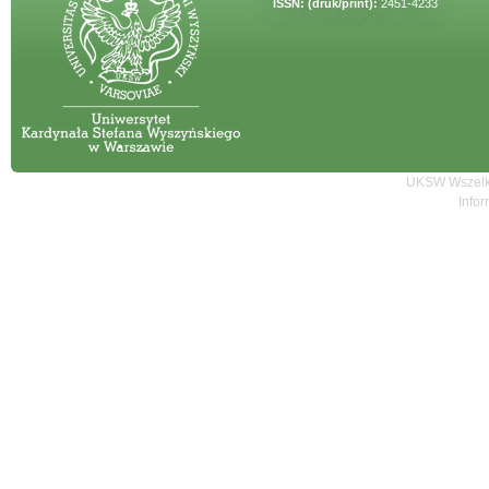
ISSN: (druk/print):
2451-4233
UKSW Wszelki
Infor