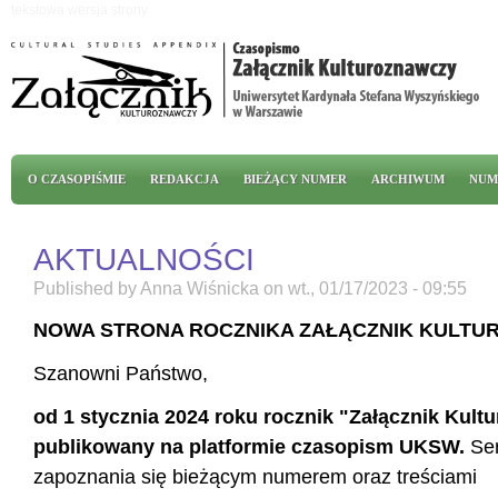
Przejdź do treści
tekstowa wersja strony
Menu główne
O CZASOPIŚMIE
REDAKCJA
BIEŻĄCY NUMER
ARCHIWUM
NUM
AKTUALNOŚCI
Published by
Anna Wiśnicka
on
wt., 01/17/2023 - 09:55
NOWA STRONA ROCZNIKA ZAŁĄCZNIK KULT
Szanowni Państwo,
od 1 stycznia 2024 roku rocznik "Załącznik Kult
publikowany na platformie czasopism UKSW.
Se
zapoznania się bieżącym numerem oraz treściami